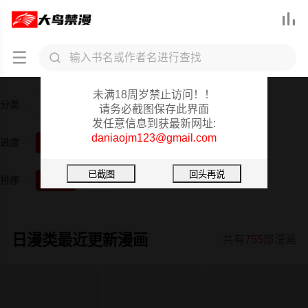



大鸟禁漫重要提醒
未满18周岁禁止访问！！
分类
全部
韩漫
日漫
3D漫画
真人
短篇
请务必截图保存此界面
发任意信息到获最新网址:
daniaojm123@gmail.com
进度
全部
已完结
更新中
排序
按时间
按阅读
日漫类最近更新漫画
共有
755
部漫画