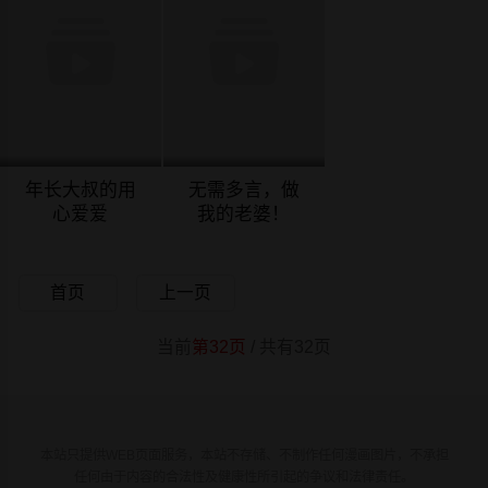
年长大叔的用
无需多言，做
心爱爱
我的老婆！
01/17/2024
01/17/2024
首页
上一页
当前
第32页
/ 共有32页
本站只提供WEB页面服务，本站不存储、不制作任何漫画图片，不承担
任何由于内容的合法性及健康性所引起的争议和法律责任。