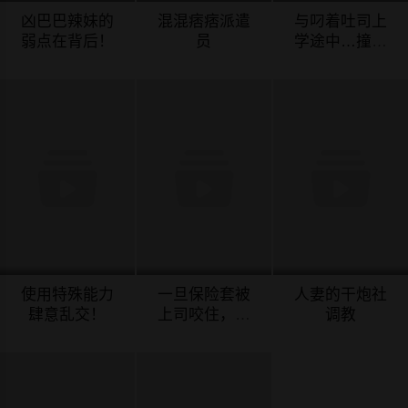
凶巴巴辣妹的
混混痞痞派遣
与叼着吐司上
弱点在背后！
员
学途中…撞上
的对象做爱生
01/17/2024
01/17/2024
01/17/2024
子！
使用特殊能力
一旦保险套被
人妻的干炮社
肆意乱交！
上司咬住，两
调教
人距离0.01mm
01/17/2024
01/17/2024
01/17/2024