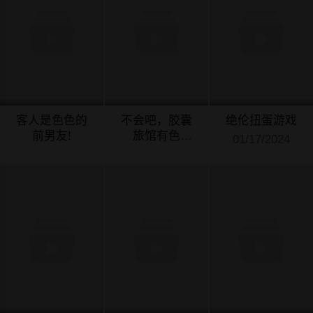
客人是色色的
不会吧，胶囊
绝伦扭蛋游戏
前男友!
旅馆有色
01/17/2024
狼！？
01/17/2024
01/17/2024