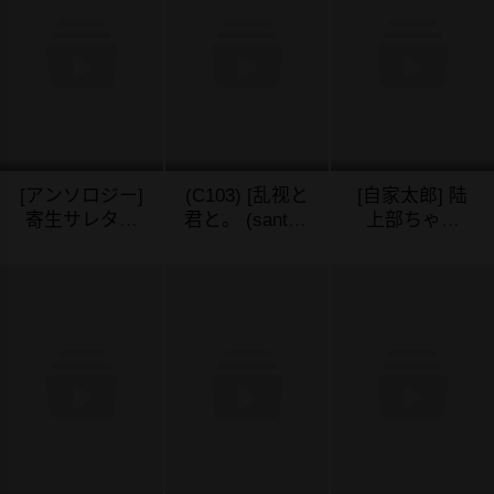
[アンソロジー]
(C103) [乱视と
[自家太郎] 陆
寄生サレタ美
君と。 (santa)]
上部ちゃん
少女ガ淫ラニ
彼女催眠3 [中
(FANBOX) [中
04/02/2024
04/02/2024
03/30/2024
カワル Vol.2
国翻訳]
国翻訳]
[中国翻訳] [超
分] [DL版]