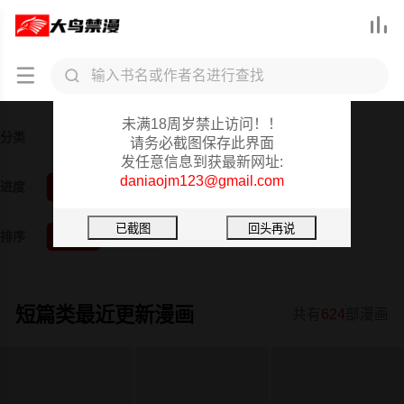



大鸟禁漫重要提醒
未满18周岁禁止访问！！
分类
全部
韩漫
日漫
3D漫画
真人
短篇
请务必截图保存此界面
发任意信息到获最新网址:
daniaojm123@gmail.com
进度
全部
已完结
更新中
排序
按时间
按阅读
短篇类最近更新漫画
共有
624
部漫画