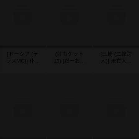
日々でした～
[中国翻译]
[ドーシア (テ
(けもケット
[三崎 (二峰跨
ラスMC)] 仆の
13) [だーおん
人)] 未亡人日
寝取らせ性癖
ず养竜所 (だー
南子 夫の憎ん
04/03/2024
04/03/2024
04/03/2024
に付き合って
おん)] 媚毒姫
だアイツに抱
くれる彼女
の秘棘に抱か
かれ… [中国翻
[DL版] [中国翻
れて (モンスタ
訳]
訳]
ーハンター)
[中国翻訳]