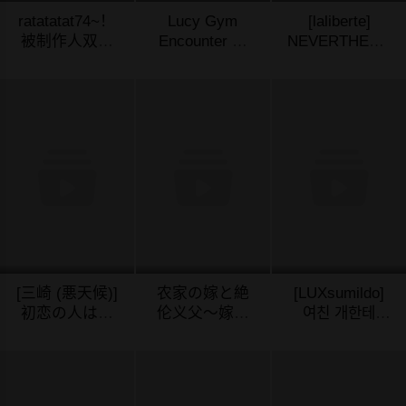
ratatatat74~！
Lucy Gym
[laliberte]
被制作人双手
Encounter 露
NEVERTHELES
奉上的母猪
西健身房邂逅
AFTER [中国
04/07/2024
04/07/2024
04/07/2024
K/DA女团（英
[孤独的小蛇汉
翻訳]
雄联盟同人
化]
H·LC整合汉化
组）
[三崎 (悪天候)]
农家の嫁と絶
[LUXsumildo]
初恋の人は、
伦义父～嫁い
여친 개한테
ともだちのマ
だ先で待って
NTR 당하는 만
04/07/2024
04/07/2024
04/07/2024
マ。 [中国翻
いたのは手取
화 [中国翻訳]
訳]
り足取り种付
[无修正]
け调教される