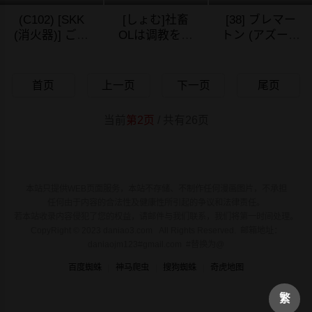
(C102) [SKK
[しょむ]社畜
[38] ブレマー
(消火器)] ご主
OLは调教を断
トン (アズール
人様、ちょっ
れないアフタ
レーン) [中国
03/30/2024
03/30/2024
03/30/2024
と雨宿りさせ
ー〜快楽调教
翻訳]
てね? (ブルー
编〜[中国翻訳]
首页
上一页
下一页
尾页
アーカイブ)
[DL版]
[中国翻訳]
当前
第2页
/ 共有26页
本站只提供WEB页面服务，本站不存储、不制作任何漫画图片，不承担
任何由于内容的合法性及健康性所引起的争议和法律责任。
若本站收录内容侵犯了您的权益，请邮件与我们联系，我们将第一时间处理。
CopyRight © 2023 daniao3.com All Rights Reserved. 邮箱地址：
daniaojm123#gmail.com #替换为@
百度蜘蛛
神马爬虫
搜狗蜘蛛
奇虎地图
繁