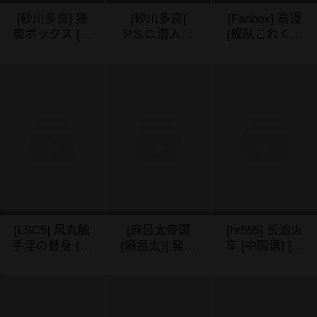
[砂川多良] 猥
[砂川多良]
[Fanbox] 高馒
亵ボックス [中
P.S.C.潜入捜
(舰队これくし
国翻訳] [DL版]
査官 怜子 [DL
ょん -舰これ-)
04/02/2024
04/02/2024
04/02/2024
版] [中国翻訳]
[中国翻訳]
[LSC5] 风丸触
[麻吕太帝国
[hr555] 长途火
手淫の替身 (明
(麻吕太)] 発情
车 [中国语] [无
日方舟/アーク
牝狐八云蓝 (东
修正]
04/02/2024
04/02/2024
04/02/2024
ナイツ) [中国
方Project) [中
语] [ページ欠
国翻訳] [DL版]
落]