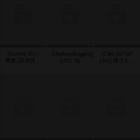
[Croriin] 浓い
[UselessBegging]
(C86) [MTSP
関係 (异世快楽
GNO .01
(Jin)] 橘さん家
天 Vol.18) [汉
[Chinese]
ノ男性事情 ま
04/09/2024
04/09/2024
04/07/2024
化组汉化组×我
[chtgpt机翻]
とめ版 [中国翻
尻故我在] [DL
訳] [カラー化]
版] [无修正]
[无修正] (超分
辨率)