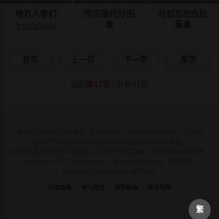
地方人妻们
传宗接代好困
与初恋的危险
难
重逢
11/23/2024
11/23/2024
11/23/2024
首页
上一页
下一页
尾页
当前
第17页
/ 共有61页
本站只提供WEB页面服务，本站不存储、不制作任何漫画图片，不承担
任何由于内容的合法性及健康性所引起的争议和法律责任。
若本站收录内容侵犯了您的权益，请邮件与我们联系，我们将第一时间处理。
CopyRight © 2023 daniao3.com All Rights Reserved. 邮箱地址：
daniaojm123#gmail.com #替换为@
百度蜘蛛
神马爬虫
搜狗蜘蛛
奇虎地图
繁