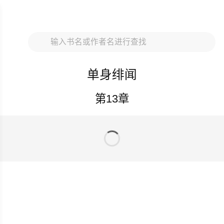



大鸟禁漫重要提醒
未满18周岁禁止访问！！
单身绯闻
请务必截图保存此界面
发任意信息到获最新网址:
第13章
daniaojm123@gmail.com