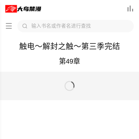



大鸟禁漫重要提醒
未满18周岁禁止访问！！
触电～解封之触～第三季完结
请务必截图保存此界面
发任意信息到获最新网址:
第49章
daniaojm123@gmail.com