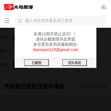



大鸟禁漫重要提醒
未满18周岁禁止访问！！
分类
全部
韩漫
日漫
3D漫画
真人
短篇
请务必截图保存此界面
发任意信息到获最新网址:
daniaojm123@gmail.com
进度
全部
已完结
更新中
排序
按时间
按阅读
所有最近更新连载中漫画
共有
741
部漫画