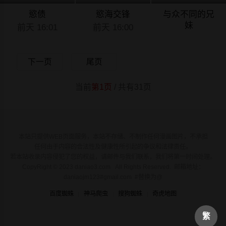
慾债
慾海交锋
与众不同的兄
妹
前天 16:01
前天 16:00
前天 15:07
下一页
尾页
当前
第1页
/ 共有31页
本站只提供WEB页面服务，本站不存储、不制作任何漫画图片，不承担
任何由于内容的合法性及健康性所引起的争议和法律责任。
若本站收录内容侵犯了您的权益，请邮件与我们联系，我们将第一时间处理。
CopyRight © 2023 daniao3.com All Rights Reserved. 邮箱地址：
daniaojm123#gmail.com #替换为@
百度蜘蛛
神马爬虫
搜狗蜘蛛
奇虎地图
繁