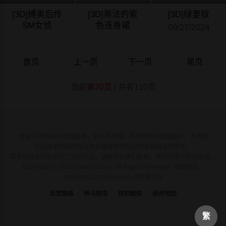
[3D]缚美后传
[3D]蒂法的紫
[3D]绿妻奴
SM女侦
色连身裙
09/27/2024
09/27/2024
09/27/2024
首页
上一页
下一页
尾页
当前
第20页
/ 共有110页
本站只提供WEB页面服务，本站不存储、不制作任何漫画图片，不承担
任何由于内容的合法性及健康性所引起的争议和法律责任。
若本站收录内容侵犯了您的权益，请邮件与我们联系，我们将第一时间处理。
CopyRight © 2023 daniao3.com All Rights Reserved. 邮箱地址：
daniaojm123#gmail.com #替换为@
百度蜘蛛
神马爬虫
搜狗蜘蛛
奇虎地图
繁