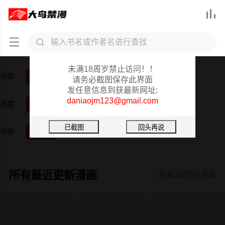



大鸟禁漫重要提醒
未满18周岁禁止访问！！
分类
全部
韩漫
日漫
3D漫画
真人
短篇
请务必截图保存此界面
发任意信息到获最新网址:
daniaojm123@gmail.com
进度
全部
已完结
更新中
排序
按时间
按阅读
所有最近更新漫画
共有
2627
部漫画