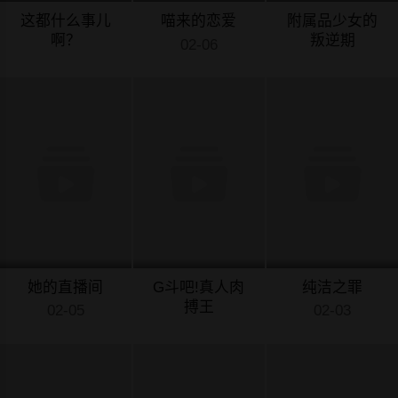
这都什么事儿
喵来的恋爱
附属品少女的
啊？
叛逆期
02-06
02-07
02-06
她的直播间
G斗吧!真人肉
纯洁之罪
搏王
02-05
02-03
02-03