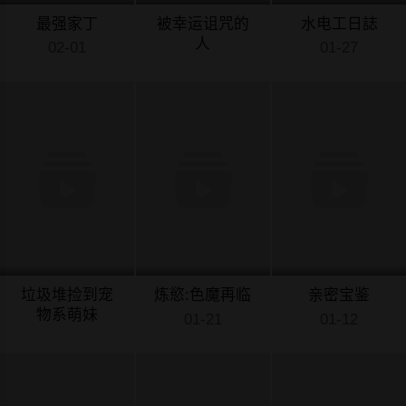
最强家丁
被幸运诅咒的
水电工日誌
人
02-01
01-27
01-28
垃圾堆捡到宠
炼慾:色魔再临
亲密宝鉴
物系萌妹
01-21
01-12
01-23