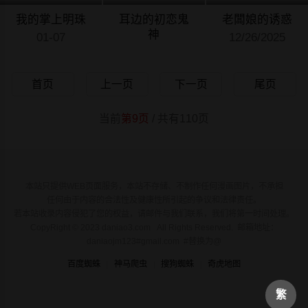
我的掌上明珠
耳边的初恋鬼
老闆娘的诱惑
神
01-07
12/26/2025
12/30/2025
首页
上一页
下一页
尾页
当前
第9页
/ 共有110页
本站只提供WEB页面服务，本站不存储、不制作任何漫画图片，不承担
任何由于内容的合法性及健康性所引起的争议和法律责任。
若本站收录内容侵犯了您的权益，请邮件与我们联系，我们将第一时间处理。
CopyRight © 2023 daniao3.com All Rights Reserved. 邮箱地址：
daniaojm123#gmail.com #替换为@
百度蜘蛛
神马爬虫
搜狗蜘蛛
奇虎地图
繁