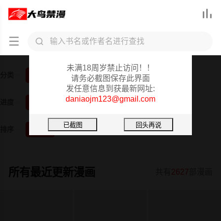



大鸟禁漫重要提醒
未满18周岁禁止访问！！
分类
全部
韩漫
日漫
3D漫画
真人
短篇
请务必截图保存此界面
发任意信息到获最新网址:
daniaojm123@gmail.com
进度
全部
已完结
更新中
排序
按时间
按阅读
所有最近更新漫画
共有
2627
部漫画