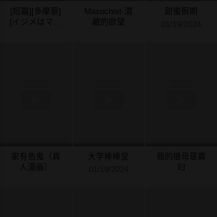
[短篇][多摩豪]
Masochist-潜
甜蜜假期
[イジメはママ
藏的欲望
01/19/2024
に制裁を!!]
01/19/2024
01/19/2024
家有色鬼（真
大学棒棒堂
我的继母是寡
人漫画）
妇
01/19/2024
01/19/2024
01/19/2024