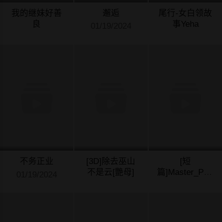
我的继妹好善
邂逅
尾行-女白领故
良
事Yeha
01/19/2024
01/19/2024
01/19/2024
不务正业
[3D]除去巫山
[短
不是云[艷母]
篇]Master_Piece
01/19/2024
第1-9话
01/19/2024
01/19/2024