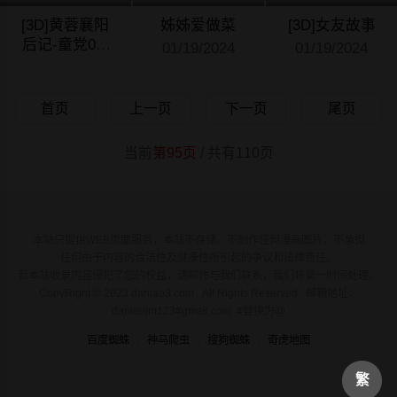
[3D]黄蓉襄阳
姊姊爱做菜
[3D]女友故事
后记-童党01-
01/19/2024
01/19/2024
09[完]
01/19/2024
首页
上一页
下一页
尾页
当前
第95页
/ 共有110页
本站只提供WEB页面服务，本站不存储、不制作任何漫画图片，不承担
任何由于内容的合法性及健康性所引起的争议和法律责任。
若本站收录内容侵犯了您的权益，请邮件与我们联系，我们将第一时间处理。
CopyRight © 2023 daniao3.com All Rights Reserved. 邮箱地址：
daniaojm123#gmail.com #替换为@
百度蜘蛛
神马爬虫
搜狗蜘蛛
奇虎地图
繁