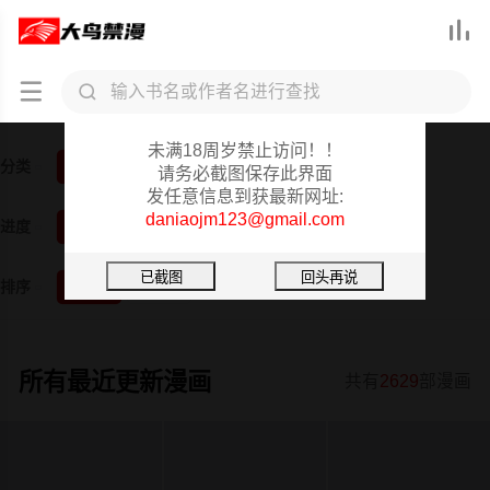



大鸟禁漫重要提醒
未满18周岁禁止访问！！
分类
全部
韩漫
日漫
3D漫画
真人
短篇
请务必截图保存此界面
发任意信息到获最新网址:
daniaojm123@gmail.com
进度
全部
已完结
更新中
排序
按时间
按阅读
所有最近更新漫画
共有
2629
部漫画