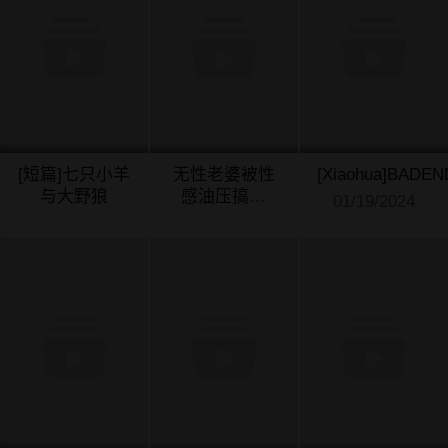
[短篇]七只小羊
无性老婆被性
[Xiaohua]BADEN
与大野狼
感油压搞到
01/19/2024
「又要…去
01/19/2024
01/19/2024
了…！」