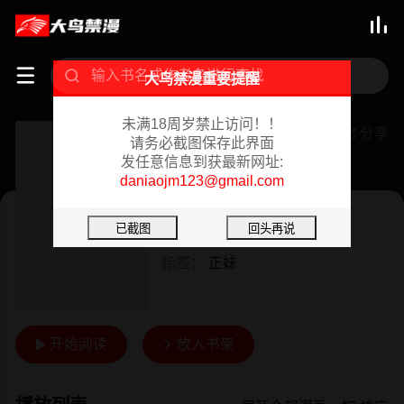



大鸟禁漫重要提醒
未满18周岁禁止访问！！
ZziZzi New Town Bride
分享

请务必截图保存此界面
发任意信息到获最新网址:
已完结 01/17/2024
daniaojm123@gmail.com
真人
作者：
DJAWA
标签：
正妹
开始阅读
放入书架

