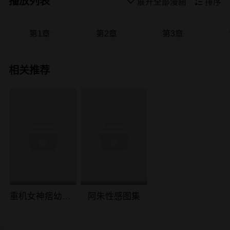
播放列表

展开全部漫画

排序
第1章
第2章
第3章
相关推荐
重机女神痞幼大尺度照片流出
阿朱性感图集