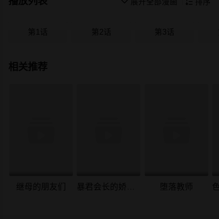
播放列表

展开全部漫画

排序
第1话
第2话
第3话
相关推荐
继母的朋友们
暴君会长的娇媳们
堕落教师