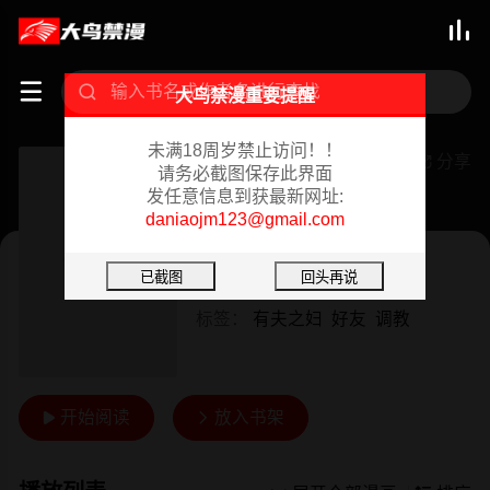



大鸟禁漫重要提醒
未满18周岁禁止访问！！
假戏真做
分享

请务必截图保存此界面
发任意信息到获最新网址:
已完结 01/22/2024
daniaojm123@gmail.com
韩漫
作者：
Koi Nara Nya
标签：
有夫之妇
好友
调教
开始阅读
放入书架

