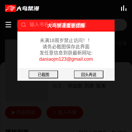



大鸟禁漫重要提醒
未满18周岁禁止访问！！
腹黑年下男
分享

请务必截图保存此界面
发任意信息到获最新网址:
连载中 01/25/2024
daniaojm123@gmail.com
韩漫
作者：
1001
标签：
狗血剧
同居
耽美
开始阅读
放入书架

