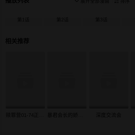
播放列表

展开全部漫画

排序
第1话
第2话
第3话
相关推荐
赎罪营01-74正传+外传
暴君会长的娇媳们
深度交流会