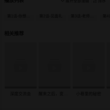
播放列表

展开全部漫画

排序
第1话-你想对我做什么都可以
第2话-见面礼
第3话-老师严格的教育方式
相关推荐
深度交流会
醒来之后，变成黄油反派？
小巷里的秘密