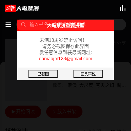



大鸟禁漫重要提醒
未满18周岁禁止访问！！
家教老师
分享

请务必截图保存此界面
发任意信息到获最新网址:
已完结 01/25/2024
daniaojm123@gmail.com
韩漫
作者：
CreamMedia
标签：
浪漫
大尺度
有夫之妇
调教
开始阅读
放入书架

